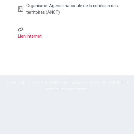
Organisme:
Agence nationale de la cohésion des
territoires (ANCT)
Lien internet
© Tous droits réservés le département des Pyrénées-Orientales – Accessibilité : non
conforme, en cours d’analyse