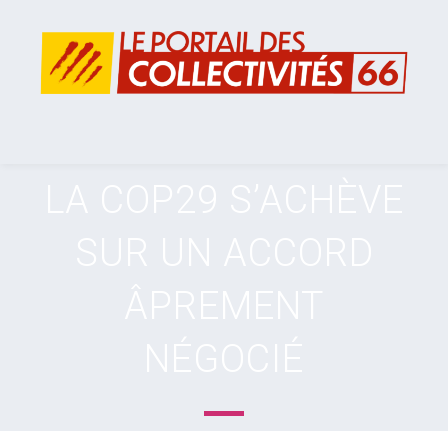
LA COP29 S’ACHÈVE
SUR UN ACCORD
ÂPREMENT
NÉGOCIÉ