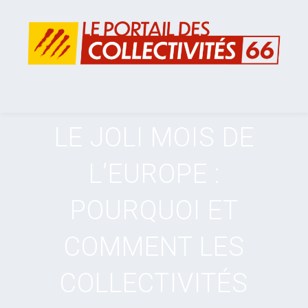
LE JOLI MOIS DE
L’EUROPE :
POURQUOI ET
COMMENT LES
COLLECTIVITÉS