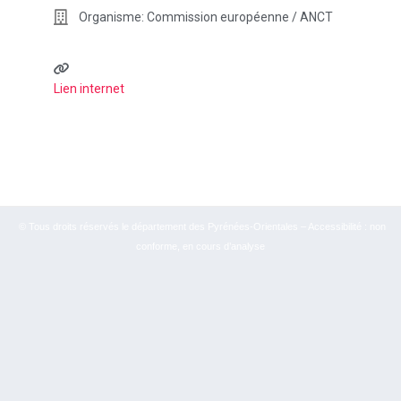
Organisme:
Commission européenne / ANCT
Lien internet
© Tous droits réservés le département des Pyrénées-Orientales – Accessibilité : non
conforme, en cours d’analyse