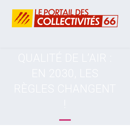
QUALITÉ DE L’AIR :
EN 2030, LES
RÈGLES CHANGENT
!