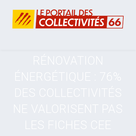
RÉNOVATION
ÉNERGÉTIQUE : 76%
DES COLLECTIVITÉS
NE VALORISENT PAS
LES FICHES CEE