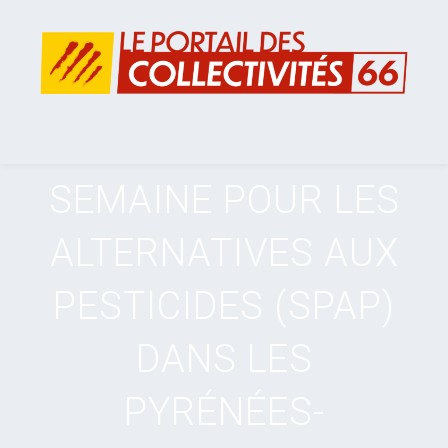
SEMAINE POUR LES
ALTERNATIVES AUX
PESTICIDES (SPAP)
DANS LES
PYRÉNÉES-