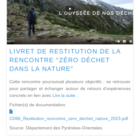
LIVRET DE RESTITUTION DE LA
RENCONTRE “ZÉRO DÉCHET
DANS LA NATURE”
Cette rencontre poursuivait plusieurs objectifs : se retrouver
pour partager et échanger autour de retours d’expériences
concrets en lien avec
Lire la suite...
Fichier(s) de documentation:
CD66_Restitution_rencontre_zero_dechet_nature_2023.pdf
Source:
Département des Pyrénées-Orientales