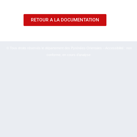
RETOUR A LA DOCUMENTATION
© Tous droits réservés le département des Pyrénées-Orientales – Accessibilité : non
conforme, en cours d’analyse