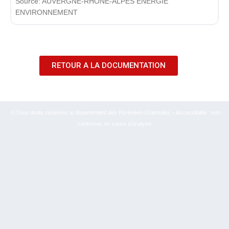
Source:
AUVERGNE-RHÔNE-ALPES ÉNERGIE
ENVIRONNEMENT
RETOUR A LA DOCUMENTATION
© Tous droits réservés le département des Pyrénées-Orientales – Accessibilité : non
conforme, en cours d’analyse