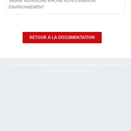
Source:
AUVERGNE-RHÔNE-ALPES ÉNERGIE
ENVIRONNEMENT
RETOUR A LA DOCUMENTATION
© Tous droits réservés le département des Pyrénées-Orientales – Accessibilité : non
conforme, en cours d’analyse