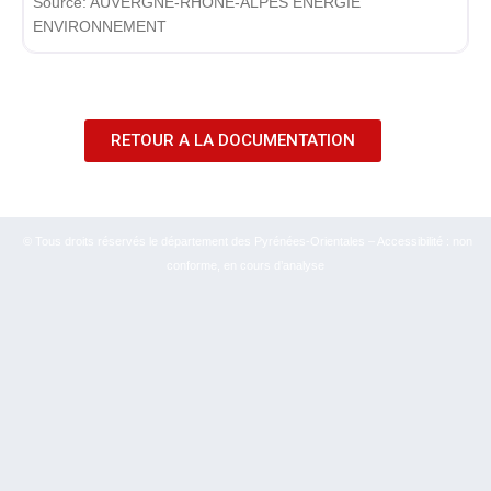
Source:
AUVERGNE-RHÔNE-ALPES ÉNERGIE
ENVIRONNEMENT
RETOUR A LA DOCUMENTATION
© Tous droits réservés le département des Pyrénées-Orientales – Accessibilité : non
conforme, en cours d’analyse