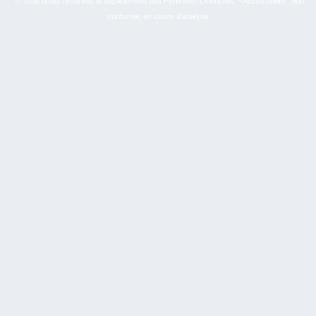
© Tous droits réservés le département des Pyrénées-Orientales – Accessibilité : non
conforme, en cours d’analyse