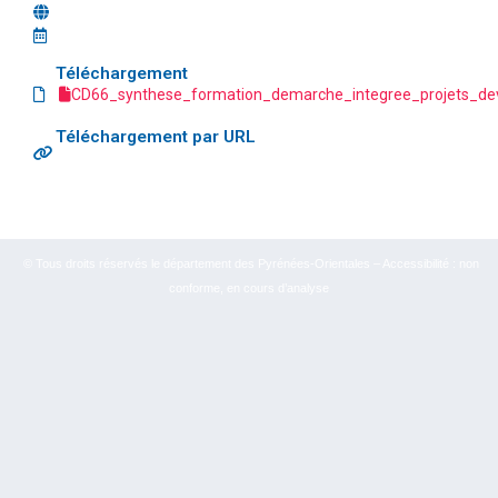
Téléchargement
CD66_synthese_formation_demarche_integree_projets_de
Téléchargement par URL
© Tous droits réservés le département des Pyrénées-Orientales – Accessibilité : non
conforme, en cours d’analyse