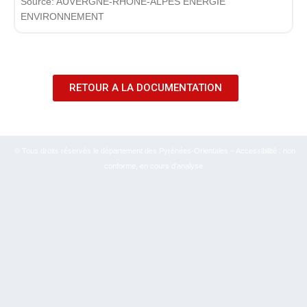
Source:
AUVERGNE-RHÔNE-ALPES ÉNERGIE
ENVIRONNEMENT
RETOUR A LA DOCUMENTATION
© Tous droits réservés le département des Pyrénées-Orientales – Accessibilité : non
conforme, en cours d’analyse