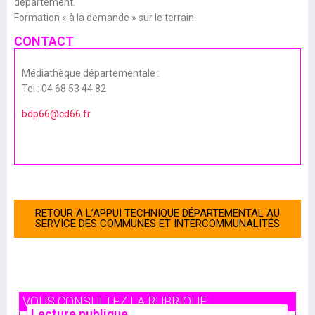
département.
Formation « à la demande » sur le terrain.
CONTACT
Médiathèque départementale :
Tel : 04 68 53 44 82
bdp66@cd66.fr
RETOUR A L’APPUI TECHNIQUE DÉPARTEMENTAL AU
SERVICE DES COMMUNES ET INTERCOMMUNALITÉS
VOUS CONSULTEZ LA RUBRIQUE
Lecture publique