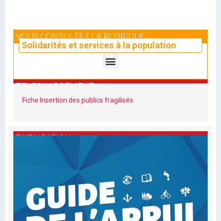
VOUS CONSULTEZ LA RUBRIQUE
Solidarités et services à la population
TELECHARGEMENT
Fiche Insertion des publics fragilisés
PUBLICATION