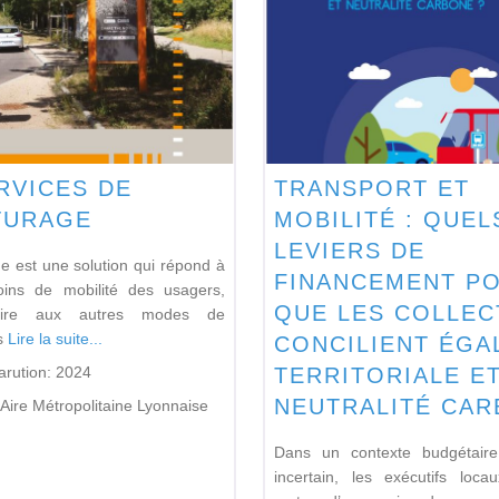
RVICES DE
TRANSPORT ET
TURAGE
MOBILITÉ : QUEL
LEVIERS DE
e est une solution qui répond à
FINANCEMENT P
oins de mobilité des usagers,
QUE LES COLLEC
aire aux autres modes de
s
Lire la suite...
CONCILIENT ÉGA
arution:
2024
TERRITORIALE E
NEUTRALITÉ CAR
Aire Métropolitaine Lyonnaise
Dans un contexte budgétaire 
incertain, les exécutifs locau