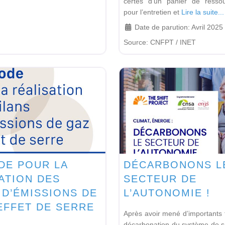
certes d’un panier de ressou
pour l’entretien et
Lire la suite...
Date de parution:
Avril 2025
Source:
CNFPT / INET
DE POUR LA
DÉCARBONONS L
ATION DES
SECTEUR DE
 D’ÉMISSIONS DE
L’AUTONOMIE !
EFFET DE SERRE
Après avoir mené d’importants 
décarbonation du système de sa