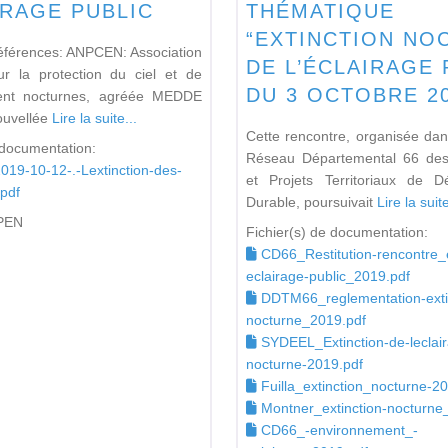
IRAGE PUBLIC
THÉMATIQUE
“EXTINCTION NO
éférences: ANPCEN: Association
DE L’ÉCLAIRAGE 
ur la protection du ciel et de
DU 3 OCTOBRE 2
ment nocturnes, agréée MEDDE
ouvellée
Lire la suite...
Cette rencontre, organisée dan
 documentation:
Réseau Départemental 66 de
9-10-12-.-Lextinction-des-
et Projets Territoriaux de D
.pdf
Durable, poursuivait
Lire la suite
PEN
Fichier(s) de documentation:
CD66_Restitution-rencontre_e
eclairage-public_2019.pdf
DDTM66_reglementation-exti
nocturne_2019.pdf
SYDEEL_Extinction-de-leclai
nocturne-2019.pdf
Fuilla_extinction_nocturne-2
Montner_extinction-nocturne
CD66_-environnement_-