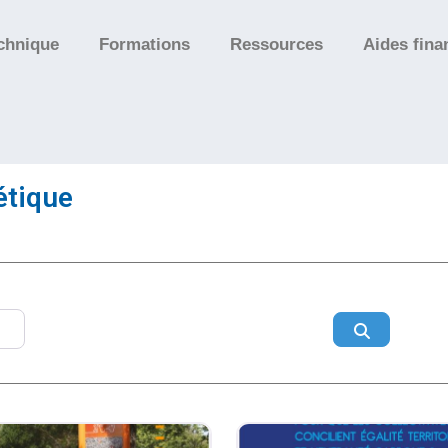
chnique
Formations
Ressources
Aides fina
étique
Search