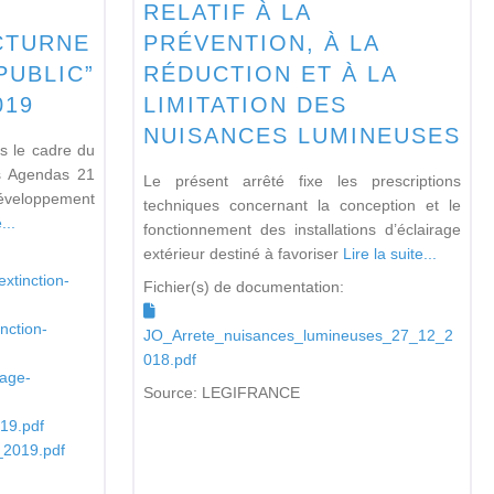
RELATIF À LA
CTURNE
PRÉVENTION, À LA
PUBLIC”
RÉDUCTION ET À LA
019
LIMITATION DES
NUISANCES LUMINEUSES
s le cadre du
s Agendas 21
Le présent arrêté fixe les prescriptions
éveloppement
techniques concernant la conception et le
...
fonctionnement des installations d’éclairage
extérieur destiné à favoriser
Lire la suite...
xtinction-
Fichier(s) de documentation:
nction-
JO_Arrete_nuisances_lumineuses_27_12_2
018.pdf
rage-
Source:
LEGIFRANCE
019.pdf
_2019.pdf