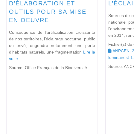
D’ÉLABORATION ET
L’ÉCLA
OUTILS POUR SA MISE
Sources de r
EN OEUVRE
nationale po
l’environne
Conséquence de l’artificialisation croissante
en 2014, ren
de nos territoires, l’éclairage nocturne, public
Fichier(s) de
ou privé, engendre notamment une perte
ANPCEN_201
d’habitats naturels, une fragmentation
Lire la
luminairest-1
suite...
Source:
ANC
Source:
Office Français de la Biodiversité