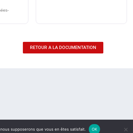
nées-
RETOUR A LA DOCUMENTATION
e, nous supposerons que vous en êtes satisfait.
OK